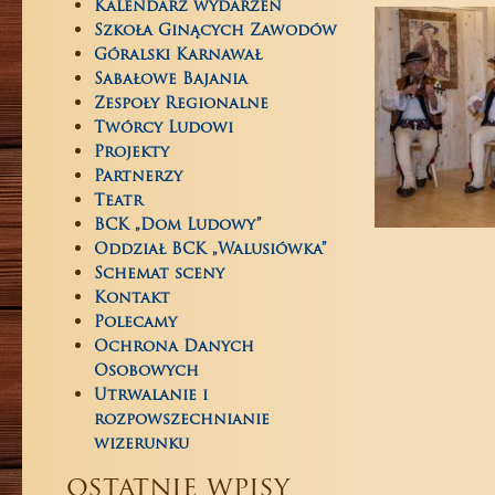
Kalendarz wydarzeń
Szkoła Ginących Zawodów
Góralski Karnawał
Sabałowe Bajania
Zespoły Regionalne
Twórcy Ludowi
Projekty
Partnerzy
Teatr
BCK „Dom Ludowy”
Oddział BCK „Walusiówka”
Schemat sceny
Kontakt
Polecamy
Ochrona Danych
Osobowych
Utrwalanie i
rozpowszechnianie
wizerunku
ostatnie wpisy