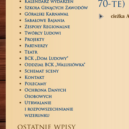
Kalendarz wydarzeń
70-te)
Szkoła Ginących Zawodów
cieżka 
Góralski Karnawał
Sabałowe Bajania
Zespoły Regionalne
Twórcy Ludowi
Projekty
Partnerzy
Teatr
BCK „Dom Ludowy”
Oddział BCK „Walusiówka”
Schemat sceny
Kontakt
Polecamy
Ochrona Danych
Osobowych
Utrwalanie
i rozpowszechnianie
wizerunku
ostatnie wpisy